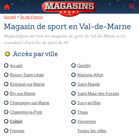
Accueil
>
Île-de-France
Magasin de sport en Val-de-Marne
MagasinSport.net liste les
magasins de sport du Val-de-Marne
et les
revendeurs d'articles de sport du 94.
Accès par ville
Arcueil
Gentilly
Boissy-Saint-Léger
Maisons-Alfort
Bonneuil-sur-Marne
Saint-Mandé
Bry-sur-Marne
Saint-Maur-des-Fossés
Champigny-sur-Marne
Sucy-en-Brie
Charenton-le-Pont
Thiais
Créteil
Vincennes
Fresnes
Toutes les villes