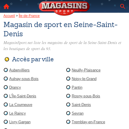
Accueil
>
Île-de-France
Magasin de sport en Seine-Saint-
Denis
MagasinSport.net liste les
magasins de sport de la Seine-Saint-Denis
et
les boutiques de sport du 93.
Accès par ville
Aubervilliers
Neuilly-Plaisance
Aulnay-sous-Bois
Noisy-le-Grand
Drancy
Pantin
L'Île-Saint-Denis
Rosny-sous-Bois
La Courneuve
Saint-Denis
Le Raincy
Sevran
Livry-Gargan
Tremblay-en-France