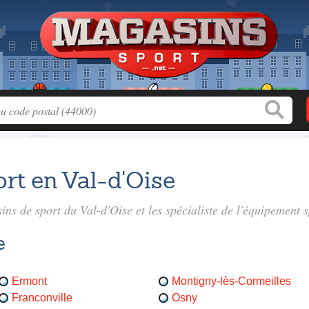
rt en Val-d'Oise
ins de sport du Val-d'Oise
et les spécialiste de l'équipement s
e
Ermont
Montigny-lès-Cormeilles
Franconville
Osny