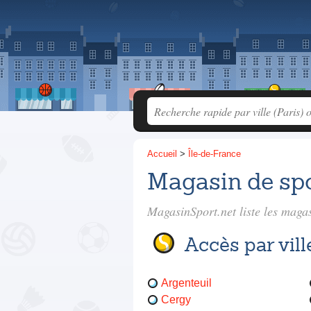
Accueil
>
Île-de-France
Magasin de spo
MagasinSport.net liste les
magas
Accès par vill
Argenteuil
Cergy