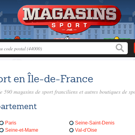
rt en Île-de-France
de 590
magasins de sport franciliens
et autres boutiques de spo
partement
Paris
Seine-Saint-Denis
Seine-et-Marne
Val-d'Oise