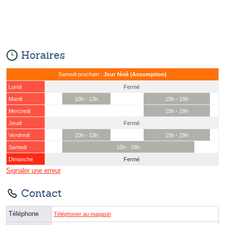
Horaires
Samedi prochain :
Jour férié (Assomption)
Lundi
Fermé
Mardi
10h - 13h
15h - 19h
Mercredi
15h - 19h
Jeudi
Fermé
Vendredi
10h - 13h
15h - 19h
Samedi
10h - 18h
Dimanche
Fermé
Signaler une erreur
Contact
Téléphone
Téléphoner au magasin