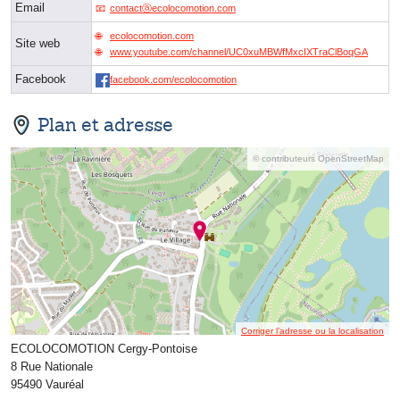
Email
contactⓐecolocomotion.com
ecolocomotion.com
Site web
www.youtube.com/channel/UC0xuMBWfMxcIXTraClBoqGA
Facebook
facebook.com/ecolocomotion
Plan et adresse
© contributeurs OpenStreetMap
Corriger l’adresse ou la localisation
ECOLOCOMOTION Cergy-Pontoise
8 Rue Nationale
95490 Vauréal