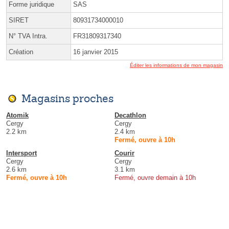
Forme juridique
SAS
SIRET
80931734000010
N° TVA Intra.
FR31809317340
Création
16 janvier 2015
Éditer les informations de mon magasin
Magasins proches
Atomik
Decathlon
Cergy
Cergy
2.2 km
2.4 km
Fermé, ouvre à 10h
Intersport
Courir
Cergy
Cergy
2.6 km
3.1 km
Fermé, ouvre à 10h
Fermé, ouvre demain à 10h