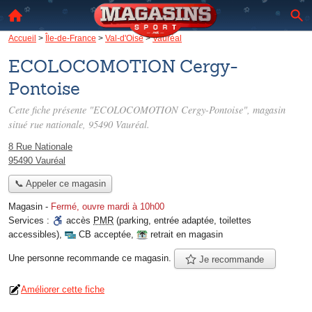
Accueil
>
Île-de-France
>
Val-d'Oise
>
Vauréal
ECOLOCOMOTION Cergy-
Pontoise
Cette fiche présente "ECOLOCOMOTION Cergy-Pontoise", magasin
situé
rue nationale
, 95490 Vauréal.
8 Rue Nationale
95490 Vauréal
📞 Appeler ce magasin
Magasin
-
Fermé, ouvre mardi à 10h00
Services :
accès
PMR
(parking, entrée adaptée, toilettes
accessibles)
,
CB acceptée
,
retrait en magasin
Une personne
recommande
ce magasin.
Je recommande
Améliorer cette fiche