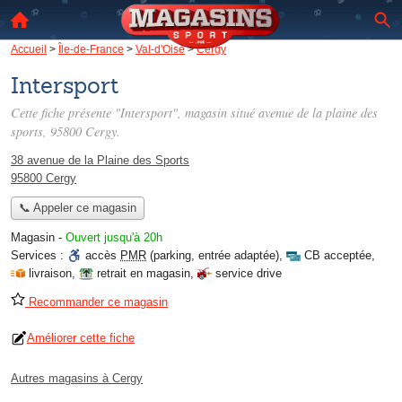
Accueil
>
Île-de-France
>
Val-d'Oise
>
Cergy
Intersport
Cette fiche présente "Intersport", magasin situé
avenue de la plaine des
sports
, 95800 Cergy.
38 avenue de la Plaine des Sports
95800 Cergy
📞 Appeler ce magasin
Magasin
-
Ouvert jusqu'à 20h
Services :
accès
PMR
(parking, entrée adaptée)
,
CB acceptée
,
livraison
,
retrait en magasin
,
service drive
Recommander ce magasin
Améliorer cette fiche
Autres magasins à Cergy