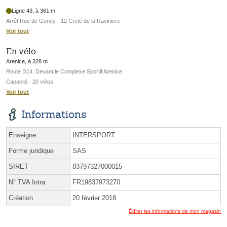
Ligne 43, à 361 m
Arrêt Rue de Gency - 12 Crete de la Raviniere
Voir tout
En vélo
Arenice, à 328 m
Route D14, Devant le Complexe Sportif Arenice
Capacité : 20 vélos
Voir tout
Informations
Enseigne
INTERSPORT
Forme juridique
SAS
SIRET
83797327000015
N° TVA Intra.
FR19837973270
Création
20 février 2018
Éditer les informations de mon magasin