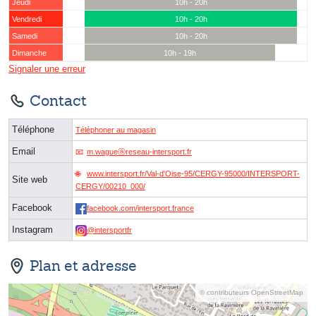
Jeudi
10h - 20h
Vendredi
10h - 20h
Samedi
10h - 20h
Dimanche
10h - 19h
Signaler une erreur
Contact
Téléphone
Téléphoner au magasin
Email
m.wagueⓐreseau-intersport.fr
www.intersport.fr/Val-d'Oise-95/CERGY-95000/INTERSPORT-
Site web
CERGY/00210_000/
Facebook
facebook.com/intersport.france
Instagram
@intersportfr
Plan et adresse
© contributeurs OpenStreetMap