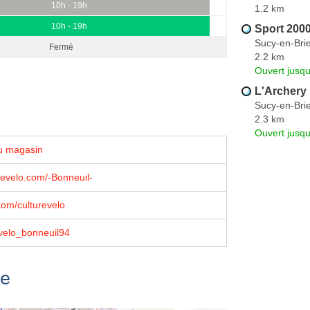
10h - 19h
1.2 km
10h - 19h
Sport 2000
Sucy-en-Bri
Fermé
2.2 km
Ouvert jusqu
L'Archery
Sucy-en-Bri
2.3 km
Ouvert jusq
u magasin
evelo.com/-Bonneuil-
om/culturevelo
velo_bonneuil94
se