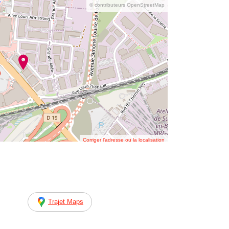
© contributeurs OpenStreetMap
Corriger l’adresse ou la localisation
Trajet Maps