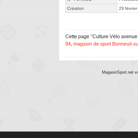
Création
29 févrie
Cette page "Culture Vélo avenue d
94
,
magasin de sport Bonneuil-s
MagasinSport.net vo