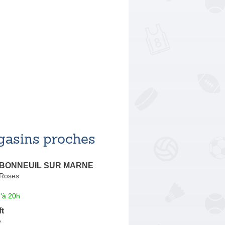
asins proches
rt BONNEUIL SUR MARNE
 Roses
'à 20h
t
e