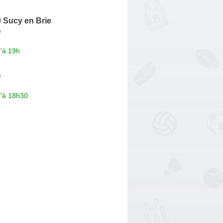
 Sucy en Brie
e
'à 19h
e
u'à 18h30