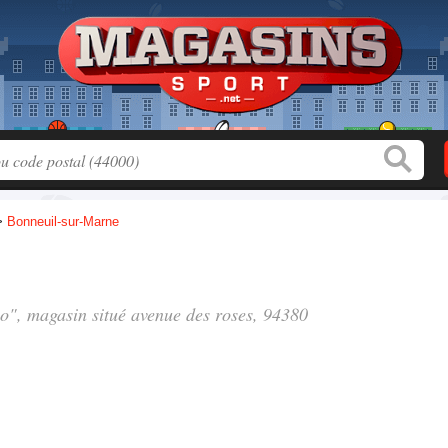
>
Bonneuil-sur-Marne
lo", magasin situé
avenue des roses
, 94380