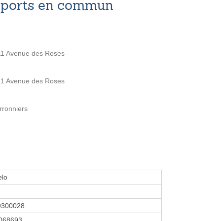
nsports en commun
 11 Avenue des Roses
 11 Avenue des Roses
rronniers
elo
9300028
068693