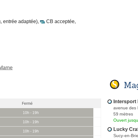
, entrée adaptée)
,
CB acceptée
,
-Marne
Mag
Interspo
Fermé
avenue des
10h - 19h
59 mètres
Ouvert jusqu
10h - 19h
Lucky Craf
10h - 19h
Sucy-en-Bri