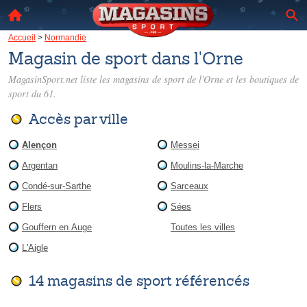
Accueil
>
Normandie
Magasin de sport dans l'Orne
MagasinSport.net liste les
magasins de sport de l'Orne
et les boutiques de
sport du 61.
Accès par ville
Alençon
Messei
Argentan
Moulins-la-Marche
Condé-sur-Sarthe
Sarceaux
Flers
Sées
Gouffern en Auge
Toutes les villes
L'Aigle
14 magasins de sport référencés