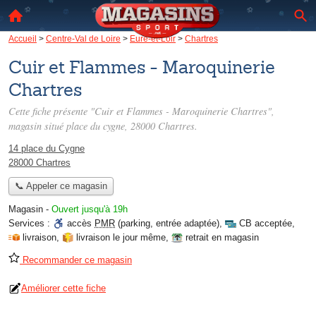
Accueil
>
Centre-Val de Loire
>
Eure-et-Loir
>
Chartres
Cuir et Flammes - Maroquinerie
Chartres
Cette fiche présente "Cuir et Flammes - Maroquinerie Chartres",
magasin situé
place du cygne
, 28000 Chartres.
14 place du Cygne
28000 Chartres
📞 Appeler ce magasin
Magasin
-
Ouvert jusqu'à 19h
Services :
accès
PMR
(parking, entrée adaptée)
,
CB acceptée
,
livraison
,
livraison le jour même
,
retrait en magasin
Recommander ce magasin
Améliorer cette fiche