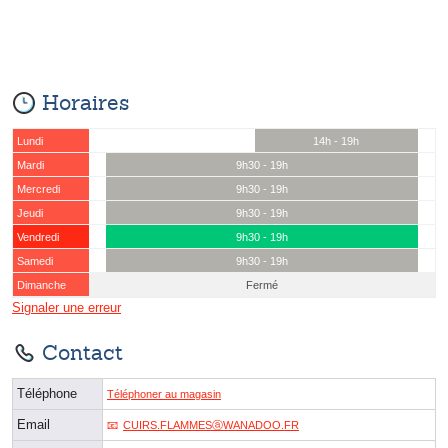
Horaires
Lundi
14h - 19h
Mardi
9h30 - 19h
Mercredi
9h30 - 19h
Jeudi
9h30 - 19h
Vendredi
9h30 - 19h
Samedi
9h30 - 19h
Dimanche
Fermé
Signaler une erreur
Contact
Téléphone
Téléphoner au magasin
Email
CUIRS.FLAMMESⓐWANADOO.FR