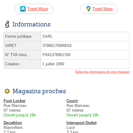
Trajet Waze
Trajet Maps
Informations
Forme juridique
SARL
SIRET
37886176900016
N° TVA Intra.
FR41378861769
Création
1 juillet 1990
Éditer les informations de mon magasin
Magasins proches
Foot Locker
Courir
Rue Marceau
Rue Marceau
97 mètres
97 mètres
Ouvert jusqu'à 19h
Ouvert jusqu'à 19h
Decathlon
Intersport Outlet
Mainvilliers
Lucé
2.7 km
3.3 km