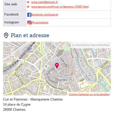
www.cuiretflammes.fr
Site web
www.lancel.com/fr/cuir-et-flammes-37887.html
Facebook
facebook.com/Lancel
Instagram
@Lancelparis
Plan et adresse
© contributeurs OpenStreetMap
Corriger l’adresse ou la localisation
Cuir et Flammes - Maroquinerie Chartres
14 place du Cygne
28000 Chartres