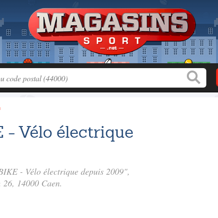
n
 Vélo électrique
IKE - Vélo électrique depuis 2009",
& 26
, 14000 Caen.