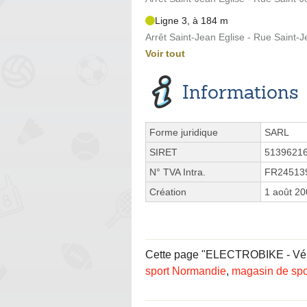
Ligne 3, à 184 m
Arrêt Saint-Jean Eglise - Rue Saint-
Voir tout
Informations
Forme juridique
SARL
SIRET
5139621
N° TVA Intra.
FR24513
Création
1 août 2
Cette page "ELECTROBIKE - Vélo é
sport Normandie
,
magasin de spo