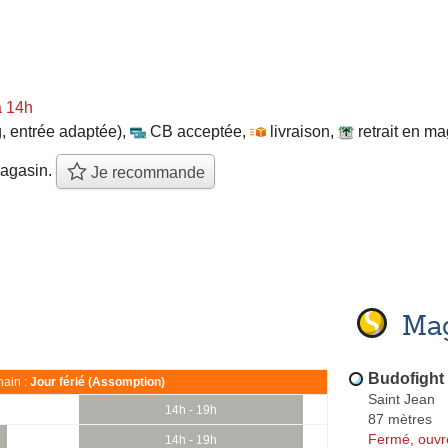
à 14h
, entrée adaptée)
,
CB acceptée
,
livraison
,
retrait en m
agasin.
Je recommande
Mag
Budofight
ain :
Jour férié (Assomption)
Saint Jean
14h - 19h
87 mètres
Fermé, ouvr
14h - 19h