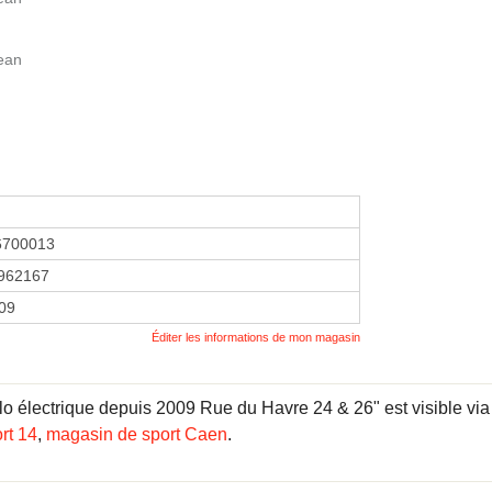
Jean
6700013
962167
009
Éditer les informations de mon magasin
lectrique depuis 2009 Rue du Havre 24 & 26" est visible via l
rt 14
,
magasin de sport Caen
.