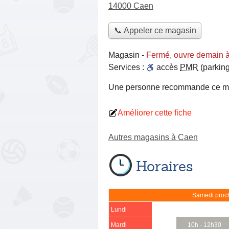
14000 Caen
📞 Appeler ce magasin
Magasin
-
Fermé, ouvre demain 
Services :
accès
PMR
(parking
Une personne
recommande
ce m
Améliorer cette fiche
Autres magasins à Caen
Horaires
Samedi proch
Lundi
Mardi
10h - 12h30