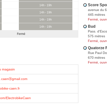
Score Spo
14h - 19h
avenue du 6
14h - 19h
445 mètres
Fermé, ouvr
14h - 19h
Bud
14h - 19h
Pass. d'Esco
Fermé
575 mètres
Fermé, ouvr
Quatorze R
Rue Paul D
670 mètres
Fermé, ouvr
u magasin
ke.caenⓐgmail.com
obike-caen.fr
com/ElectrobikeCaen