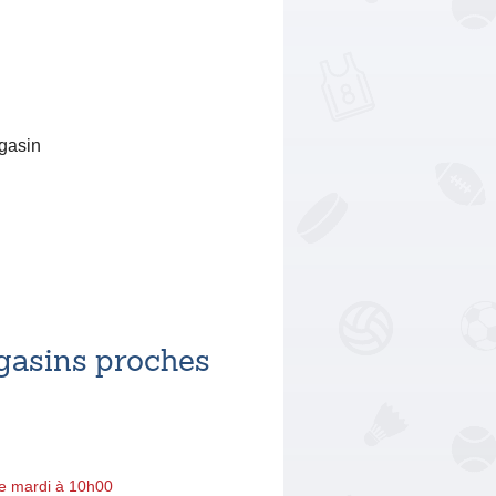
agasin
asins proches
e mardi à 10h00