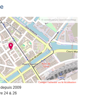
se
© contributeurs OpenStreetMap
Corriger l’adresse ou la localisation
 depuis 2009
re 24 & 26