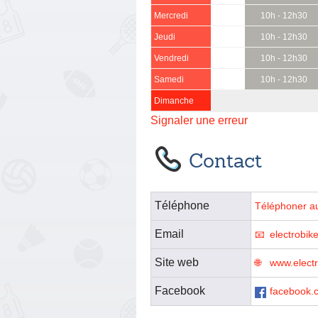
Mercredi
10h - 12h30
Jeudi
10h - 12h30
Vendredi
10h - 12h30
Samedi
10h - 12h30
Dimanche
Signaler une erreur
Contact
Téléphone
Téléphoner a
Email
electrobi
Site web
www.electr
Facebook
facebook.