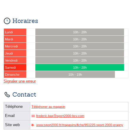
Horaires
Lundi
10h - 20h
Mardi
10h - 20h
Mercredi
10h - 20h
Jeudi
10h - 20h
Vendredi
10h - 20h
Samedi
10h - 20h
Dimanche
10h - 19h
Signaler une erreur
Contact
Téléphone
Téléphoner au magasin
Email
frederic.baxⓐsport2000-bcv.com
Site web
www.sport2000.fr/magasins/fiche/951225-sport-2000-eragny