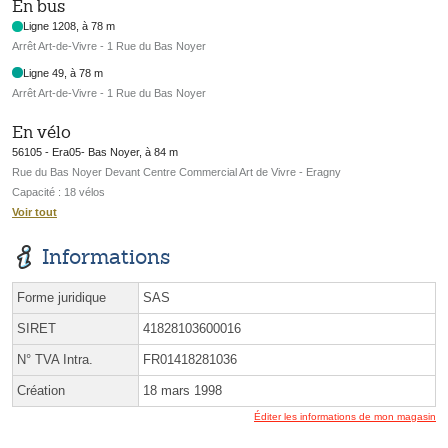
En bus
Ligne 1208, à 78 m
Arrêt Art-de-Vivre - 1 Rue du Bas Noyer
Ligne 49, à 78 m
Arrêt Art-de-Vivre - 1 Rue du Bas Noyer
En vélo
56105 - Era05- Bas Noyer, à 84 m
Rue du Bas Noyer Devant Centre Commercial Art de Vivre - Eragny
Capacité : 18 vélos
Voir tout
Informations
Forme juridique
SAS
SIRET
41828103600016
N° TVA Intra.
FR01418281036
Création
18 mars 1998
Éditer les informations de mon magasin