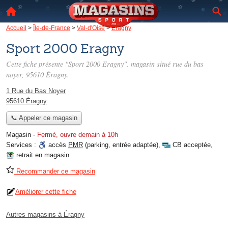
Accueil
>
Île-de-France
>
Val-d'Oise
>
Éragny
Sport 2000 Eragny
Cette fiche présente "Sport 2000 Eragny", magasin situé
rue du bas
noyer
, 95610 Éragny.
1 Rue du Bas Noyer
95610 Éragny
📞 Appeler ce magasin
Magasin
-
Fermé, ouvre demain à 10h
Services :
accès
PMR
(parking, entrée adaptée)
,
CB acceptée
,
retrait en magasin
Recommander ce magasin
Améliorer cette fiche
Autres magasins à Éragny