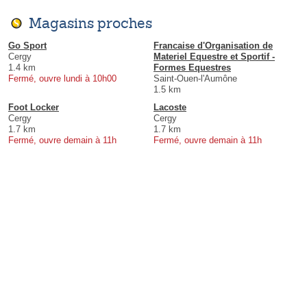
Magasins proches
Go Sport
Francaise d'Organisation de
Cergy
Materiel Equestre et Sportif -
1.4 km
Formes Equestres
Fermé, ouvre lundi à 10h00
Saint-Ouen-l'Aumône
1.5 km
Foot Locker
Lacoste
Cergy
Cergy
1.7 km
1.7 km
Fermé, ouvre demain à 11h
Fermé, ouvre demain à 11h