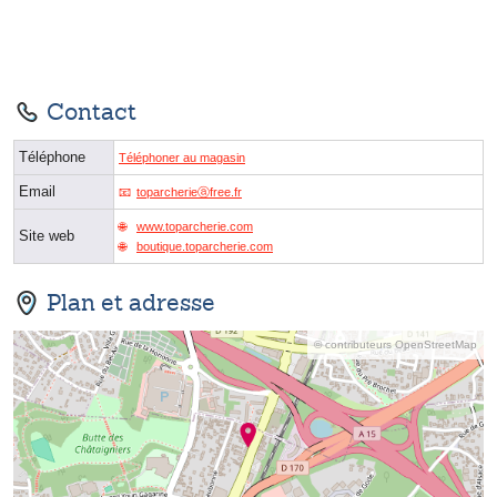
Contact
Téléphone
Téléphoner au magasin
Email
toparcherieⓐfree.fr
www.toparcherie.com
Site web
boutique.toparcherie.com
Plan et adresse
© contributeurs OpenStreetMap