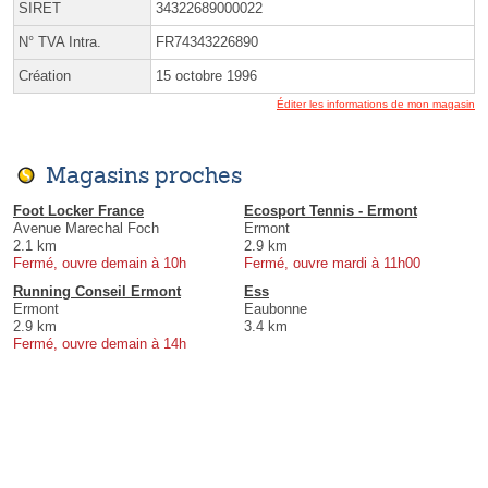
SIRET
34322689000022
N° TVA Intra.
FR74343226890
Création
15 octobre 1996
Éditer les informations de mon magasin
Magasins proches
Foot Locker France
Ecosport Tennis - Ermont
Avenue Marechal Foch
Ermont
2.1 km
2.9 km
Fermé, ouvre demain à 10h
Fermé, ouvre mardi à 11h00
Running Conseil Ermont
Ess
Ermont
Eaubonne
2.9 km
3.4 km
Fermé, ouvre demain à 14h