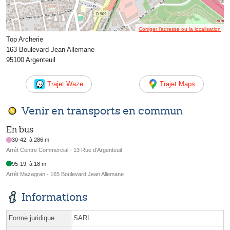
Corriger l’adresse ou la localisation
Top Archerie
163 Boulevard Jean Allemane
95100 Argenteuil
Trajet Waze
Trajet Maps
Venir en transports en commun
En bus
30-42, à 286 m
Arrêt Centre Commercial - 13 Rue d'Argenteuil
95-19, à 18 m
Arrêt Mazagran - 165 Boulevard Jean Allemane
Informations
Forme juridique
SARL