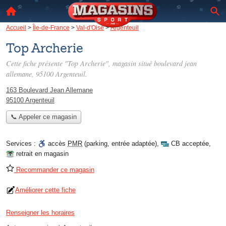
Accueil
>
Île-de-France
>
Val-d'Oise
>
Argenteuil
Top Archerie
Cette fiche présente "Top Archerie", magasin situé
boulevard jean
allemane
, 95100 Argenteuil.
163 Boulevard Jean Allemane
95100 Argenteuil
📞 Appeler ce magasin
Services :
accès
PMR
(parking, entrée adaptée)
,
CB acceptée
,
retrait en magasin
Recommander ce magasin
Améliorer cette fiche
Renseigner les horaires