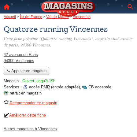
Accueil
>
Île-de-France
>
Val-de-Marne
>
Vincennes
Quatorze running Vincennes
Cette fiche présente "Quatorze running Vincennes", magasin situé
avenue
de paris
, 94300 Vincennes.
42 avenue de Paris
94300 Vincennes
📞 Appeler ce magasin
Magasin
-
Ouvert jusqu'à 19h
Services :
accès
PMR
(entrée adaptée)
,
CB acceptée
,
retrait en magasin
Recommander ce magasin
Améliorer cette fiche
Autres magasins à Vincennes