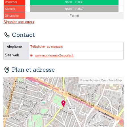
Vendredi
9h30 - 19h30
Samedi
9h30 - 19h30
Dimanche
Fermé
Signaler une erreur
Contact
Téléphone
Téléphoner au magasin
Site web
www.mon-terrain-2-sports.fr
Plan et adresse
© contributeurs OpenStreetMap