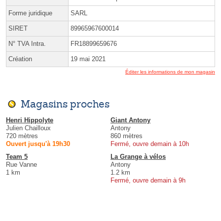
Forme juridique
SARL
SIRET
89965967600014
N° TVA Intra.
FR18899659676
Création
19 mai 2021
Éditer les informations de mon magasin
Magasins proches
Henri Hippolyte
Giant Antony
Julien Chailloux
Antony
720 mètres
860 mètres
Ouvert jusqu'à 19h30
Fermé, ouvre demain à 10h
Team 5
La Grange à vélos
Rue Vanne
Antony
1 km
1.2 km
Fermé, ouvre demain à 9h