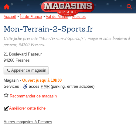
Accueil
>
Île-de-France
>
Val-de-Marne
>
Fresnes
Mon-Terrain-2-Sports.fr
Cette fiche présente "Mon-Terrain-2-Sports.fr", magasin situé
boulevard
pasteur
, 94260 Fresnes.
21 Boulevard Pasteur
94260 Fresnes
📞 Appeler ce magasin
Magasin
-
Ouvert jusqu'à 19h30
Services :
accès
PMR
(parking, entrée adaptée)
Recommander ce magasin
Améliorer cette fiche
Autres magasins à Fresnes