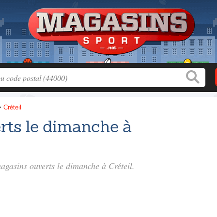
>
Créteil
rts le dimanche à
magasins ouverts le dimanche à Créteil.