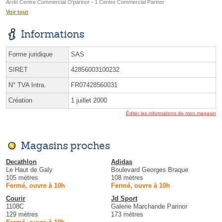
Arrêt Centre Commercial O'parinor - 1 Centre Commercial Parinor
Voir tout
Informations
Forme juridique
SAS
SIRET
42856003100232
N° TVA Intra.
FR07428560031
Création
1 juillet 2000
Éditer les informations de mon magasin
Magasins proches
Decathlon
Adidas
Le Haut de Galy
Boulevard Georges Braque
105 mètres
108 mètres
Fermé, ouvre à 10h
Fermé, ouvre à 10h
Courir
Jd Sport
1108C
Galerie Marchande Parinor
129 mètres
173 mètres