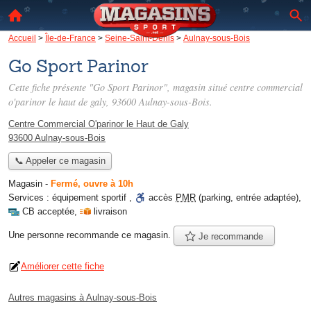
Accueil
>
Île-de-France
>
Seine-Saint-Denis
>
Aulnay-sous-Bois
Go Sport Parinor
Cette fiche présente "Go Sport Parinor", magasin situé
centre commercial
o'parinor le haut de galy
, 93600 Aulnay-sous-Bois.
Centre Commercial O'parinor le Haut de Galy
93600 Aulnay-sous-Bois
📞 Appeler ce magasin
Magasin
-
Fermé, ouvre à 10h
Services :
équipement sportif
,
accès
PMR
(parking, entrée adaptée)
,
CB acceptée
,
livraison
Une personne
recommande
ce magasin.
Je recommande
Améliorer cette fiche
Autres magasins à Aulnay-sous-Bois