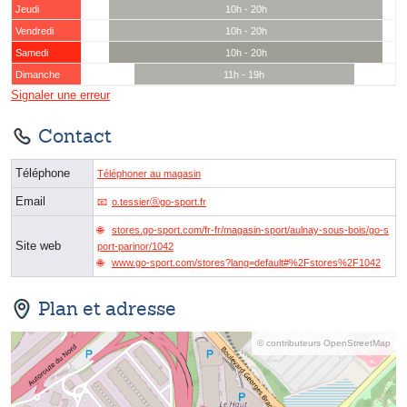
Jeudi
10h - 20h
Vendredi
10h - 20h
Samedi
10h - 20h
Dimanche
11h - 19h
Signaler une erreur
Contact
Téléphone
Téléphoner au magasin
Email
o.tessierⓐgo-sport.fr
stores.go-sport.com/fr-fr/magasin-sport/aulnay-sous-bois/go-s
Site web
port-parinor/1042
www.go-sport.com/stores?lang=default#%2Fstores%2F1042
Plan et adresse
© contributeurs OpenStreetMap