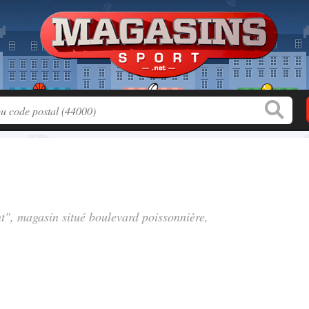
nt", magasin situé
boulevard poissonnière
,