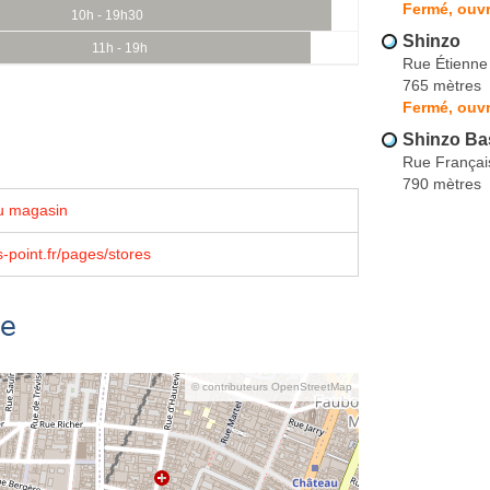
Fermé, ouvr
10h - 19h30
Shinzo
11h - 19h
Rue Étienne
765 mètres
Fermé, ouv
Shinzo Ba
Rue Françai
790 mètres
u magasin
-point.fr/pages/stores
se
© contributeurs OpenStreetMap