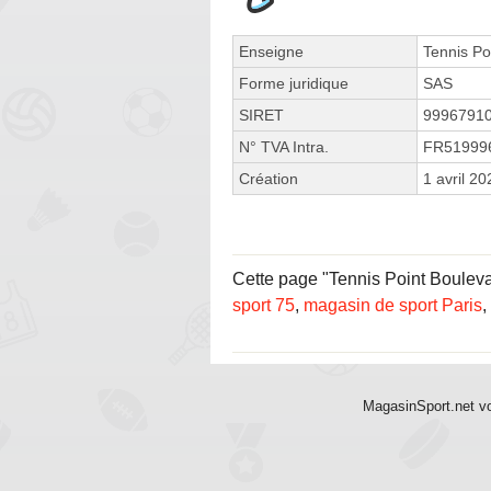
Enseigne
Tennis Po
Forme juridique
SAS
SIRET
9996791
N° TVA Intra.
FR51999
Création
1 avril 20
Cette page "Tennis Point Boulevar
sport 75
,
magasin de sport Paris
,
MagasinSport.net vo