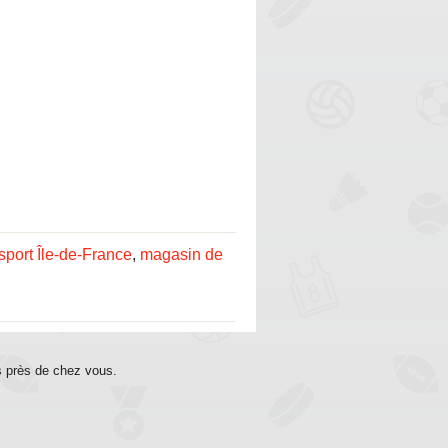
port Île-de-France
,
magasin de
s près de chez vous.