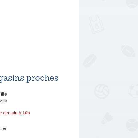
asins proches
ille
ille
e demain à 10h
nne