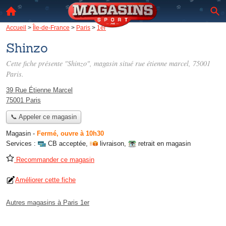
Accueil
>
Île-de-France
>
Paris
>
1er
Shinzo
Cette fiche présente "Shinzo", magasin situé
rue étienne marcel
, 75001
Paris.
39 Rue Étienne Marcel
75001 Paris
📞 Appeler ce magasin
Magasin
-
Fermé, ouvre à 10h30
Services :
CB acceptée
,
livraison
,
retrait en magasin
Recommander ce magasin
Améliorer cette fiche
Autres magasins à Paris 1er