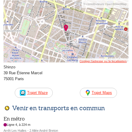
© contributeurs OpenStreetMap
Corriger l’adresse ou la localisation
Shinzo
39 Rue Étienne Marcel
75001 Paris
Trajet Waze
Trajet Maps
Venir en transports en commun
En métro
Ligne 4, à 224 m
Arrêt Les Halles - 2 Allée André Breton