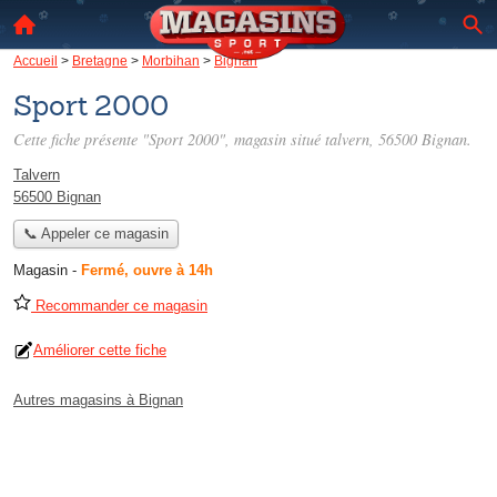
Accueil
>
Bretagne
>
Morbihan
>
Bignan
Sport 2000
Cette fiche présente "Sport 2000", magasin situé
talvern
, 56500 Bignan.
Talvern
56500 Bignan
📞 Appeler ce magasin
Magasin
-
Fermé, ouvre à 14h
Recommander ce magasin
Améliorer cette fiche
Autres magasins à Bignan