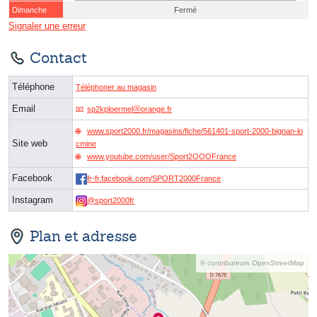
Dimanche
Fermé
Signaler une erreur
Contact
Téléphone
Téléphoner au magasin
Email
sp2kploermelⓐorange.fr
www.sport2000.fr/magasins/fiche/561401-sport-2000-bignan-lo
Site web
cmine
www.youtube.com/user/Sport2OOOFrance
Facebook
fr-fr.facebook.com/SPORT2000France
Instagram
@sport2000fr
Plan et adresse
© contributeurs OpenStreetMap