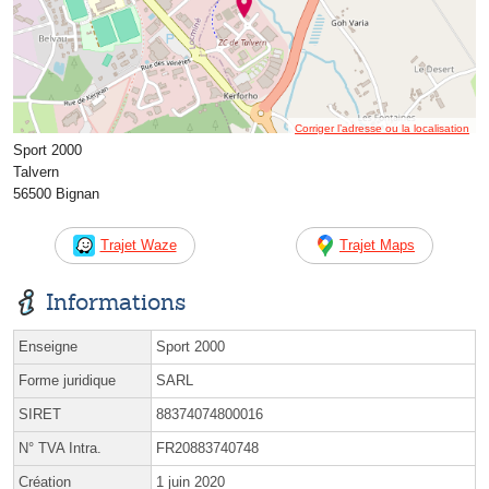
Corriger l’adresse ou la localisation
Sport 2000
Talvern
56500 Bignan
Trajet Waze
Trajet Maps
Informations
Enseigne
Sport 2000
Forme juridique
SARL
SIRET
88374074800016
N° TVA Intra.
FR20883740748
Création
1 juin 2020