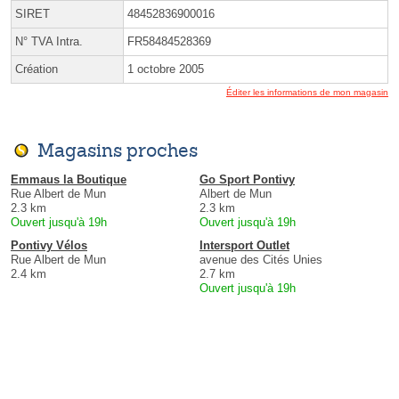
SIRET
48452836900016
N° TVA Intra.
FR58484528369
Création
1 octobre 2005
Éditer les informations de mon magasin
Magasins proches
Emmaus la Boutique
Go Sport Pontivy
Rue Albert de Mun
Albert de Mun
2.3 km
2.3 km
Ouvert jusqu'à 19h
Ouvert jusqu'à 19h
Pontivy Vélos
Intersport Outlet
Rue Albert de Mun
avenue des Cités Unies
2.4 km
2.7 km
Ouvert jusqu'à 19h