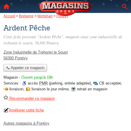
Accueil
>
Bretagne
>
Morbihan
>
Pontivy
Ardent Pêche
Cette fiche présente "Ardent Pêche", magasin situé
zone industrielle de
trehonin le sourn
, 56300 Pontivy.
Zone Industrielle de Trehonin le Sourn
56300 Pontivy
📞 Appeler ce magasin
Magasin
-
Ouvert jusqu'à 19h
Services :
accès
PMR
(parking, entrée adaptée)
,
CB acceptée
,
livraison
,
livraison le jour même
,
retrait en magasin
Recommander ce magasin
Améliorer cette fiche
Autres magasins à Pontivy