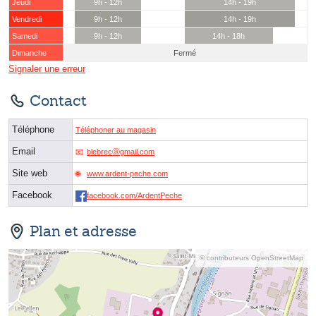
Jeudi
9h - 12h
14h - 19h
Vendredi
9h - 12h
14h - 19h
Samedi
9h - 12h
14h - 18h
Dimanche
Fermé
Signaler une erreur
Contact
Téléphone
Téléphoner au magasin
Email
blebrecⓐgmail.com
Site web
www.ardent-peche.com
Facebook
facebook.com/ArdentPeche
Plan et adresse
© contributeurs OpenStreetMap