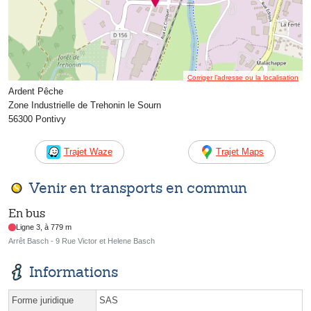
Corriger l’adresse ou la localisation
Ardent Pêche
Zone Industrielle de Trehonin le Sourn
56300 Pontivy
Trajet Waze
Trajet Maps
Venir en transports en commun
En bus
Ligne 3, à 779 m
Arrêt Basch - 9 Rue Victor et Helene Basch
Informations
Forme juridique
SAS