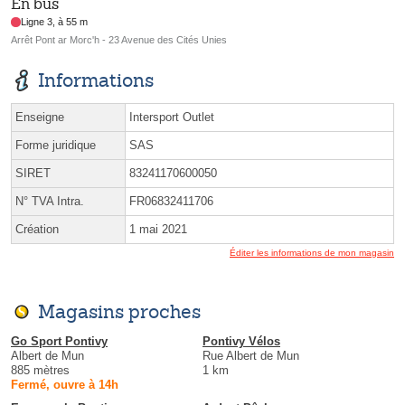
En bus
Ligne 3, à 55 m
Arrêt Pont ar Morc'h - 23 Avenue des Cités Unies
Informations
Enseigne
Intersport Outlet
Forme juridique
SAS
SIRET
83241170600050
N° TVA Intra.
FR06832411706
Création
1 mai 2021
Éditer les informations de mon magasin
Magasins proches
Go Sport Pontivy
Pontivy Vélos
Albert de Mun
Rue Albert de Mun
885 mètres
1 km
Fermé, ouvre à 14h