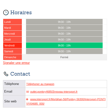
Horaires
Lundi
9h30 - 19h
Mardi
9h30 - 19h
Mercredi
9h30 - 19h
Jeudi
9h30 - 19h
Vendredi
9h30 - 19h
Samedi
9h30 - 19h
Dimanche
Fermé
Signaler une erreur
Contact
Téléphone
Téléphoner au magasin
Email
outlet.pontivy4685ⓐreseau-intersport.fr
www.intersport.fr/Morbihan-56/Pontivy-56300/Intersport-PONTI
Site web
VY/04685_000/