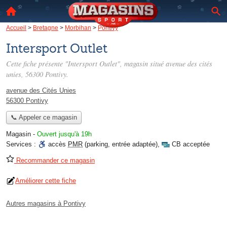
Accueil
>
Bretagne
>
Morbihan
>
Pontivy
Intersport Outlet
Cette fiche présente "Intersport Outlet", magasin situé
avenue des cités
unies
, 56300 Pontivy.
avenue des Cités Unies
56300 Pontivy
📞 Appeler ce magasin
Magasin
-
Ouvert jusqu'à 19h
Services :
accès
PMR
(parking, entrée adaptée)
,
CB acceptée
Recommander ce magasin
Améliorer cette fiche
Autres magasins à Pontivy