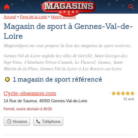
Accueil
>
Pays de la Loire
>
Maine-et-Loire
Magasin de sport à Gennes-Val-de-
Loire
MagasinSport.net vous propose la liste des
magasins de sport rosiérois
.
Gennes-Val-de-Loire englobe les villes de Grézillé, Saint-Georges-des-
Sept-Voies, Chênehutte-Trèves-Cunault, Le Thoureil, Gennes, Saint-
Martin-de-la-Place, Gennes-Val-de-Loire et Les Rosiers-sur-Loire
1 magasin de sport référencé
Cycle-obsession.com
5,0 étoiles sur 5
91 avis
14 Rue de Saumur, 49350 Gennes-Val-de-Loire
Fermé, ouvre demain à 9h30
Horaires
Téléphone