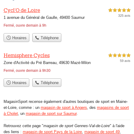
Cycl'O de Loire
5,0 étoiles sur 5
325 avis
1 avenue du Général de Gaulle, 49400 Saumur
Fermé, ouvre demain à 9h
Horaires
Téléphone
Hemisphere Cycles
5,0 étoiles sur 5
59 avis
Zone d'Activité du Pré Barreau, 49630 Mazé-Milon
Fermé, ouvre demain à 9h30
Horaires
Téléphone
MagasinSport recense également d'autres boutiques de sport en Maine-
et-Loire, comme : un
magasin de sport à Angers
, des
magasins de sport
à Cholet
, un
magasin de sport sur Saumur
.
Retrouvez cette page "
magasin de sport Gennes-Val-de-Loire
" à l'aide
des liens :
magasin de sport Pays de la Loire
,
magasin de sport 49
,