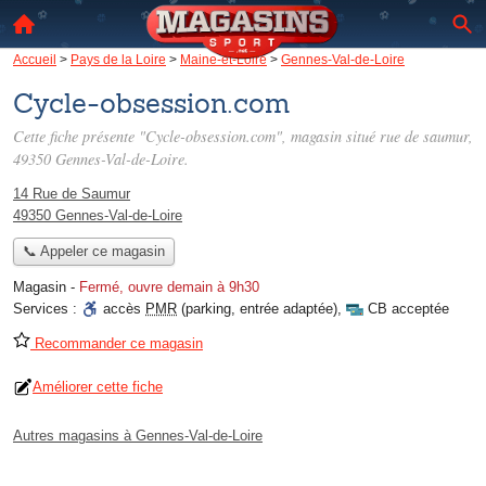
Accueil
>
Pays de la Loire
>
Maine-et-Loire
>
Gennes-Val-de-Loire
Cycle-obsession.com
Cette fiche présente "Cycle-obsession.com", magasin situé
rue de saumur
,
49350 Gennes-Val-de-Loire.
14 Rue de Saumur
49350 Gennes-Val-de-Loire
📞 Appeler ce magasin
Magasin
-
Fermé, ouvre demain à 9h30
Services :
accès
PMR
(parking, entrée adaptée)
,
CB acceptée
Recommander ce magasin
Améliorer cette fiche
Autres magasins à Gennes-Val-de-Loire