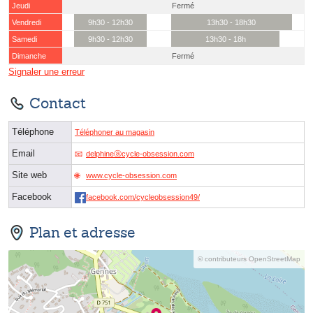
Jeudi
Fermé
Vendredi
9h30 - 12h30
13h30 - 18h30
Samedi
9h30 - 12h30
13h30 - 18h
Dimanche
Fermé
Signaler une erreur
Contact
Téléphone
Téléphoner au magasin
Email
delphineⓐcycle-obsession.com
Site web
www.cycle-obsession.com
Facebook
facebook.com/cycleobsession49/
Plan et adresse
© contributeurs OpenStreetMap