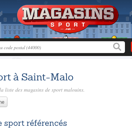
rt à Saint-Malo
a liste des
magasins de sport malouins
.
he
 sport référencés