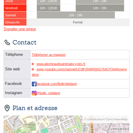
Jeudi
10h - 12h30
14h - 19h
Vendredi
10h - 12h30
14h - 19h
Samedi
10h - 18h
Dimanche
Fermé
Signaler une erreur
Contact
Téléphone
Téléphoner au magasin
www.alexhinaultsaintmalocycles.fr
Site web
www.youtube.com/channel/UC0lF05WR0t5G7h9CP34gKmw/vi
deos
Facebook
facebook.com/BullsVeloland
Instagram
@bulls_veloland
Plan et adresse
© contributeurs OpenStreetMap