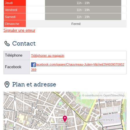
Jeudi
11h - 19h
Vendredi
11h - 19h
Samedi
11h - 19h
Dimanche
Fermé
Signaler une erreur
Contact
Téléphone
Téléphoner au magasin
facebook.com/pages/Chauvineau-Julien-Michel/294609070952
Facebook
369
Plan et adresse
© contributeurs OpenStreetMap