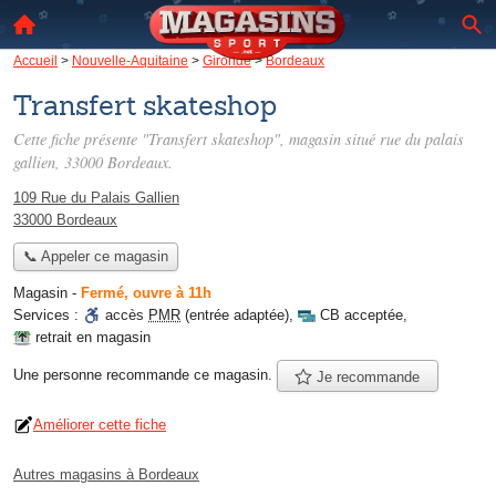
Accueil
>
Nouvelle-Aquitaine
>
Gironde
>
Bordeaux
Transfert skateshop
Cette fiche présente "Transfert skateshop", magasin situé
rue du palais
gallien
, 33000 Bordeaux.
109 Rue du Palais Gallien
33000 Bordeaux
📞 Appeler ce magasin
Magasin
-
Fermé, ouvre à 11h
Services :
accès
PMR
(entrée adaptée)
,
CB acceptée
,
retrait en magasin
Une personne
recommande
ce magasin.
Je recommande
Améliorer cette fiche
Autres magasins à Bordeaux