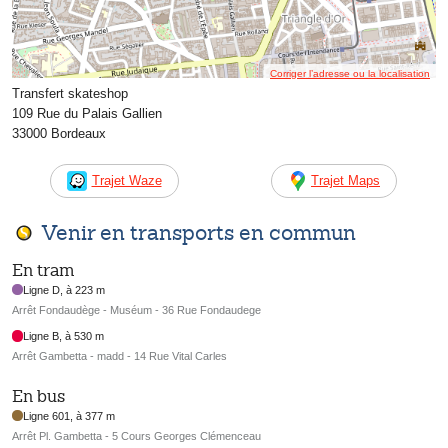
Corriger l’adresse ou la localisation
Transfert skateshop
109 Rue du Palais Gallien
33000 Bordeaux
Trajet Waze
Trajet Maps
Venir en transports en commun
En tram
Ligne D, à 223 m
Arrêt Fondaudège - Muséum - 36 Rue Fondaudege
Ligne B, à 530 m
Arrêt Gambetta - madd - 14 Rue Vital Carles
En bus
Ligne 601, à 377 m
Arrêt Pl. Gambetta - 5 Cours Georges Clémenceau