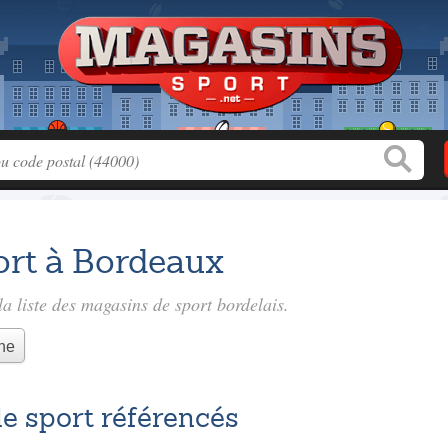
ort à Bordeaux
a liste des
magasins de sport bordelais
.
he
e sport référencés