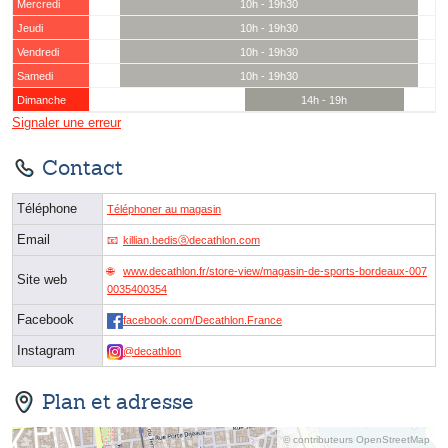
Mercredi
10h - 19h30
Jeudi
10h - 19h30
Vendredi
10h - 19h30
Samedi
10h - 19h30
Dimanche
14h - 19h
Signaler une erreur
Contact
Téléphone
Téléphoner au magasin
Email
killian.bedisⓐdecathlon.com
www.decathlon.fr/store-view/magasin-de-sports-bordeaux-007
Site web
0035400354
Facebook
facebook.com/Decathlon.France
Instagram
@decathlon
Plan et adresse
© contributeurs OpenStreetMap