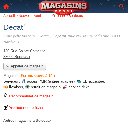
Accueil
>
Nouvelle-Aquitaine
>
Gironde
>
Bordeaux
Decat'
Cette fiche présente "Decat'", magasin situé
rue sainte-catherine
, 33000
Bordeaux.
130 Rue Sainte-Catherine
33000 Bordeaux
📞 Appeler ce magasin
Magasin
-
Fermé, ouvre à 14h
Services :
accès
PMR
(entrée adaptée)
,
CB acceptée
,
livraison
,
retrait en magasin
,
service drive
Recommander ce magasin
Améliorer cette fiche
Autres magasins à Bordeaux