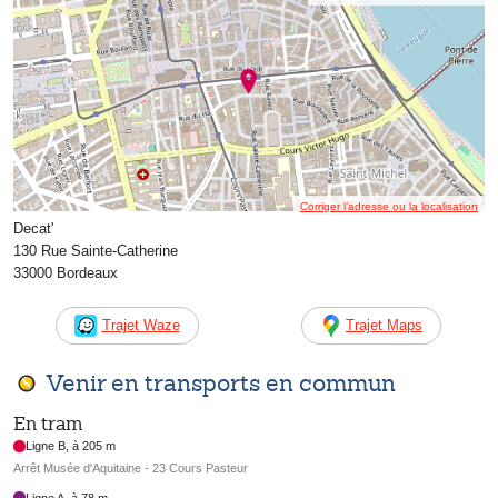
Corriger l’adresse ou la localisation
Decat'
130 Rue Sainte-Catherine
33000 Bordeaux
Trajet Waze
Trajet Maps
Venir en transports en commun
En tram
Ligne B, à 205 m
Arrêt Musée d'Aquitaine - 23 Cours Pasteur
Ligne A, à 78 m