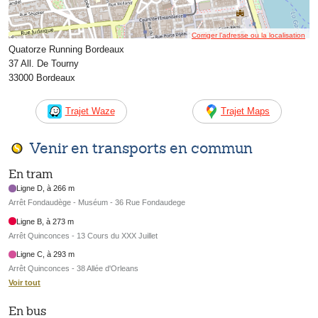
Corriger l’adresse ou la localisation
Quatorze Running Bordeaux
37 All. De Tourny
33000 Bordeaux
Trajet Waze
Trajet Maps
Venir en transports en commun
En tram
Ligne D, à 266 m
Arrêt Fondaudège - Muséum - 36 Rue Fondaudege
Ligne B, à 273 m
Arrêt Quinconces - 13 Cours du XXX Juillet
Ligne C, à 293 m
Arrêt Quinconces - 38 Allée d'Orleans
Voir tout
En bus