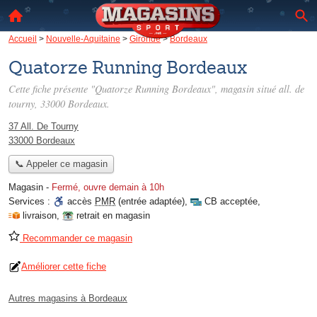
Accueil
>
Nouvelle-Aquitaine
>
Gironde
>
Bordeaux
Quatorze Running Bordeaux
Cette fiche présente "Quatorze Running Bordeaux", magasin situé
all. de
tourny
, 33000 Bordeaux.
37 All. De Tourny
33000 Bordeaux
📞 Appeler ce magasin
Magasin
-
Fermé, ouvre demain à 10h
Services :
accès
PMR
(entrée adaptée)
,
CB acceptée
,
livraison
,
retrait en magasin
Recommander ce magasin
Améliorer cette fiche
Autres magasins à Bordeaux