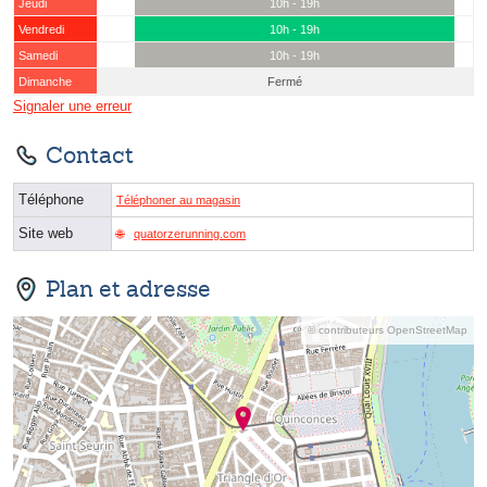
Jeudi
10h - 19h
Vendredi
10h - 19h
Samedi
10h - 19h
Dimanche
Fermé
Signaler une erreur
Contact
Téléphone
Téléphoner au magasin
Site web
quatorzerunning.com
Plan et adresse
© contributeurs OpenStreetMap