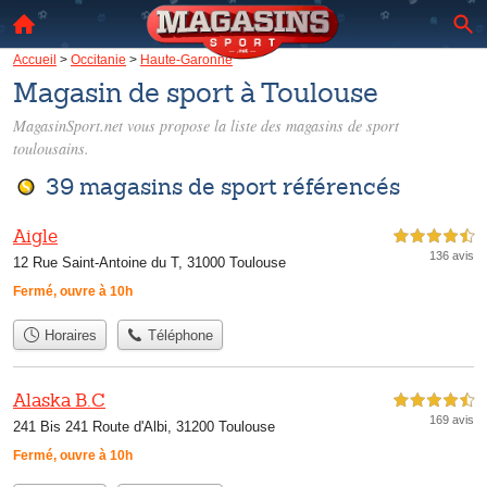
Accueil
>
Occitanie
>
Haute-Garonne
Magasin de sport à Toulouse
MagasinSport.net vous propose la liste des
magasins de sport
toulousains
.
39 magasins de sport référencés
Aigle
4,5 étoiles sur 5
136 avis
12 Rue Saint-Antoine du T, 31000 Toulouse
Fermé, ouvre à 10h
Horaires
Téléphone
Alaska B.C
4,5 étoiles sur 5
169 avis
241 Bis 241 Route d'Albi, 31200 Toulouse
Fermé, ouvre à 10h