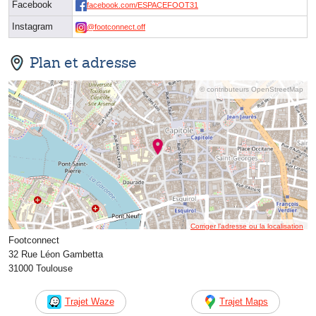
Facebook
facebook.com/ESPACEFOOT31
Instagram
@footconnect.off
Plan et adresse
© contributeurs OpenStreetMap
Corriger l’adresse ou la localisation
Footconnect
32 Rue Léon Gambetta
31000 Toulouse
Trajet Waze
Trajet Maps