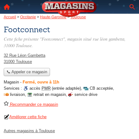
Accueil
>
Occitanie
>
Haute-Garonne
>
Toulouse
Footconnect
Cette fiche présente "Footconnect", magasin situé
rue léon gambetta
,
31000 Toulouse.
32 Rue Léon Gambetta
31000 Toulouse
📞 Appeler ce magasin
Magasin
-
Fermé, ouvre à 11h
Services :
accès
PMR
(entrée adaptée)
,
CB acceptée
,
livraison
,
retrait en magasin
,
service drive
Recommander ce magasin
Améliorer cette fiche
Autres magasins à Toulouse