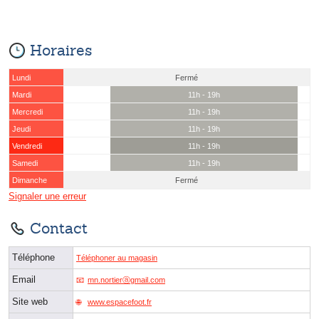
Horaires
Lundi
Fermé
Mardi
11h - 19h
Mercredi
11h - 19h
Jeudi
11h - 19h
Vendredi
11h - 19h
Samedi
11h - 19h
Dimanche
Fermé
Signaler une erreur
Contact
Téléphone
Téléphoner au magasin
Email
mn.nortierⓐgmail.com
Site web
www.espacefoot.fr