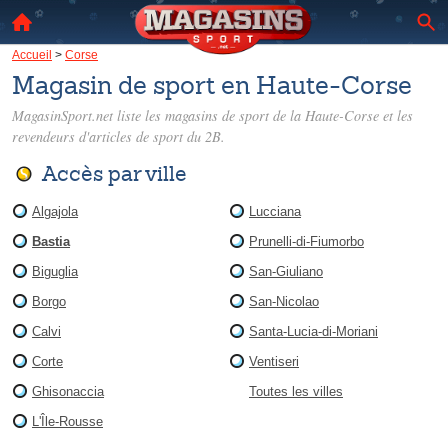
Accueil
>
Corse
Magasin de sport en Haute-Corse
MagasinSport.net liste les
magasins de sport de la Haute-Corse
et les
revendeurs d'articles de sport du 2B.
Accès par ville
Algajola
Lucciana
Bastia
Prunelli-di-Fiumorbo
Biguglia
San-Giuliano
Borgo
San-Nicolao
Calvi
Santa-Lucia-di-Moriani
Corte
Ventiseri
Ghisonaccia
Toutes les villes
L'Île-Rousse