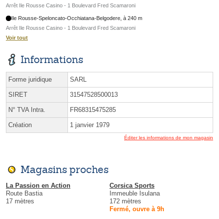
Arrêt Ile Rousse Casino - 1 Boulevard Fred Scamaroni
Ile Rousse-Speloncato-Occhiatana-Belgodere, à 240 m
Arrêt Ile Rousse Casino - 1 Boulevard Fred Scamaroni
Voir tout
Informations
Forme juridique
SARL
SIRET
31547528500013
N° TVA Intra.
FR68315475285
Création
1 janvier 1979
Éditer les informations de mon magasin
Magasins proches
La Passion en Action
Corsica Sports
Route Bastia
Immeuble Isulana
17 mètres
172 mètres
Fermé, ouvre à 9h