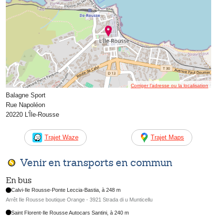
Corriger l’adresse ou la localisation
Balagne Sport
Rue Napoléon
20220 L'Île-Rousse
Trajet Waze
Trajet Maps
Venir en transports en commun
En bus
Calvi-Ile Rousse-Ponte Leccia-Bastia, à 248 m
Arrêt Ile Rousse boutique Orange - 3921 Strada di u Munticellu
Saint Florent-Ile Rousse Autocars Santini, à 240 m