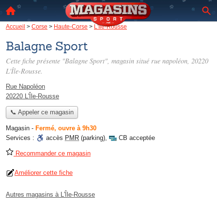
Accueil
>
Corse
>
Haute-Corse
>
L'Île-Rousse
Balagne Sport
Cette fiche présente "Balagne Sport", magasin situé
rue napoléon
, 20220
L'Île-Rousse.
Rue Napoléon
20220 L'Île-Rousse
📞 Appeler ce magasin
Magasin
-
Fermé, ouvre à 9h30
Services :
accès
PMR
(parking)
,
CB acceptée
Recommander ce magasin
Améliorer cette fiche
Autres magasins à L'Île-Rousse