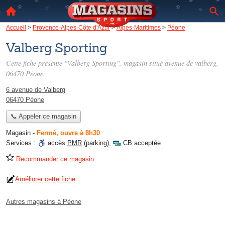
Accueil
>
Provence-Alpes-Côte d'Azur
>
Alpes-Maritimes
>
Péone
Valberg Sporting
Cette fiche présente "Valberg Sporting", magasin situé
avenue de valberg
,
06470 Péone.
6 avenue de Valberg
06470 Péone
📞 Appeler ce magasin
Magasin
-
Fermé, ouvre à 8h30
Services :
accès
PMR
(parking)
,
CB acceptée
Recommander ce magasin
Améliorer cette fiche
Autres magasins à Péone