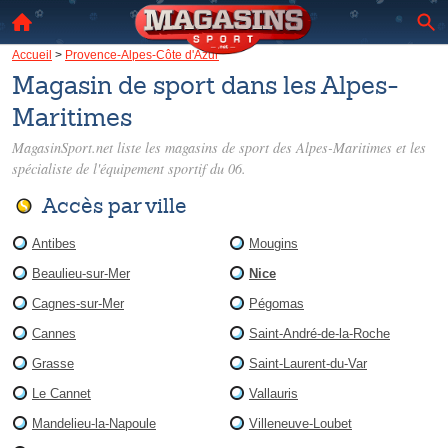
Accueil
>
Provence-Alpes-Côte d'Azur
Magasin de sport dans les Alpes-
Maritimes
MagasinSport.net liste les
magasins de sport des Alpes-Maritimes
et les
spécialiste de l'équipement sportif du 06.
Accès par ville
Antibes
Mougins
Beaulieu-sur-Mer
Nice
Cagnes-sur-Mer
Pégomas
Cannes
Saint-André-de-la-Roche
Grasse
Saint-Laurent-du-Var
Le Cannet
Vallauris
Mandelieu-la-Napoule
Villeneuve-Loubet