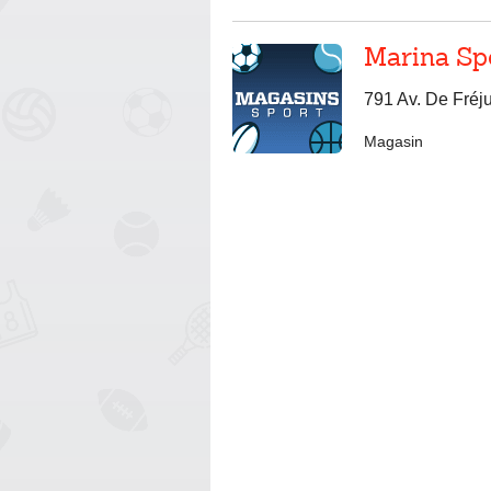
Marina Sp
791 Av. De Fréj
Magasin