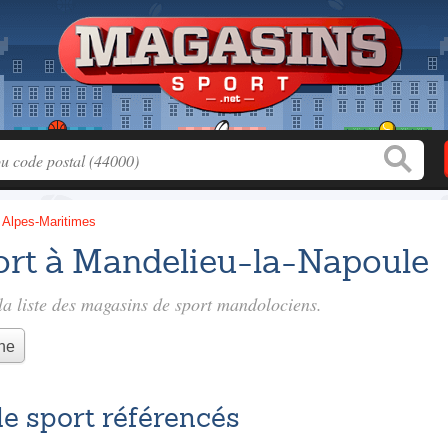
>
Alpes-Maritimes
ort à Mandelieu-la-Napoule
a liste des
magasins de sport mandolociens
.
he
e sport référencés