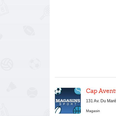
Cap Avent
131 Av. Du Maré
Magasin