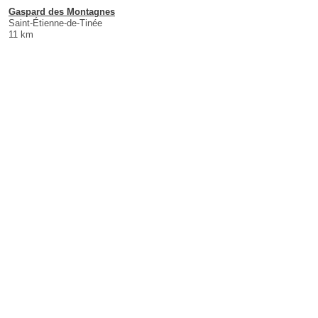
Gaspard des Montagnes
Saint-Étienne-de-Tinée
11 km