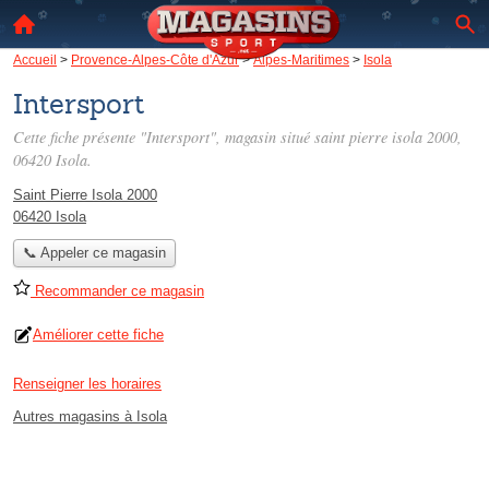
Accueil
>
Provence-Alpes-Côte d'Azur
>
Alpes-Maritimes
>
Isola
Intersport
Cette fiche présente "Intersport", magasin situé
saint pierre isola 2000
,
06420 Isola.
Saint Pierre Isola 2000
06420 Isola
📞 Appeler ce magasin
Recommander ce magasin
Améliorer cette fiche
Renseigner les horaires
Autres magasins à Isola