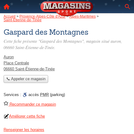
Accueil
>
Provence-Alpes-Côte d'Azur
>
Alpes-Maritimes
>
Saint-Étienne-de-Tinée
Gaspard des Montagnes
Cette fiche présente "Gaspard des Montagnes", magasin situé
auron
,
06660 Saint-Étienne-de-Tinée.
Auron
Place Centrale
06660 Saint-Étienne-de-Tinée
📞 Appeler ce magasin
Services :
accès
PMR
(parking)
Recommander ce magasin
Améliorer cette fiche
Renseigner les horaires