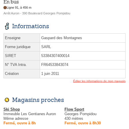
En bus
Ligne 91, à 456 m
Arrêt Auron - 390 Boulevard Georges Pompidou
Informations
Enseigne
Gaspard des Montagnes
Forme juridique
SARL
SIRET
53384307400014
N° TVA Intra.
FR64533843074
Création
1 juin 2011
Éditer les informations de mon magasin
Magasins proches
Ski Shop
Flow Sport
Immeuble Les Gentianes Auron
Georges Pompidou
Même adresse
430 mètres
Fermé, ouvre à 8h
Fermé, ouvre à 8h30