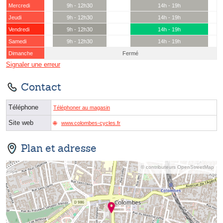
Mercredi
9h - 12h30
14h - 19h
Jeudi
9h - 12h30
14h - 19h
Vendredi
9h - 12h30
14h - 19h
Samedi
9h - 12h30
14h - 19h
Dimanche
Fermé
Signaler une erreur
Contact
Téléphone
Téléphoner au magasin
Site web
www.colombes-cycles.fr
Plan et adresse
© contributeurs OpenStreetMap