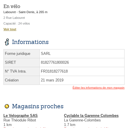
En vélo
Labouret - Saint-Denis, à 265 m
2 Rue Labouret
Capacité : 24 vélos
Voir tout
Informations
Forme juridique
SARL
SIRET
81827761800026
N° TVA Intra.
FR31818277618
Création
21 mars 2019
Éditer les informations de mon magasin
Magasins proches
Le Velographe SAS
Cyclable la Garenne Colombes
Rue Théodule Ribot
La Garenne-Colombes
1 km
1.7 km