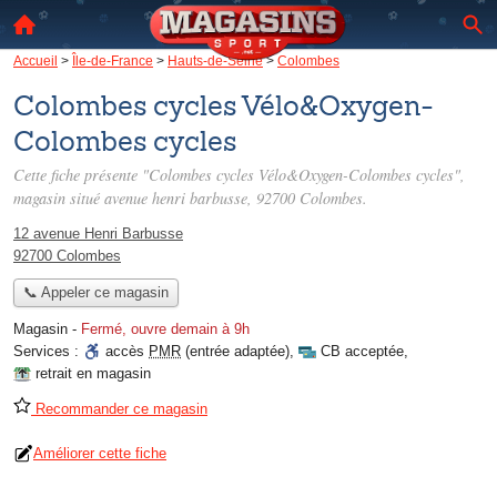
Accueil
>
Île-de-France
>
Hauts-de-Seine
>
Colombes
Colombes cycles Vélo&Oxygen-
Colombes cycles
Cette fiche présente "Colombes cycles Vélo&Oxygen-Colombes cycles",
magasin situé
avenue henri barbusse
, 92700 Colombes.
12 avenue Henri Barbusse
92700 Colombes
📞 Appeler ce magasin
Magasin
-
Fermé, ouvre demain à 9h
Services :
accès
PMR
(entrée adaptée)
,
CB acceptée
,
retrait en magasin
Recommander ce magasin
Améliorer cette fiche