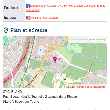
facebook.com/Culture-V%C3%A9lo-Villebon-Cycleland-809549
Facebook
525845569
Instagram
@culture_velo_villebon
Plan et adresse
© contributeurs OpenStreetMap
Corriger l’adresse ou la localisation
CYCLELAND
Pac Niveau Haut la Tournelle 2 avenue de la Plesse
91140 Villebon-sur-Yvette