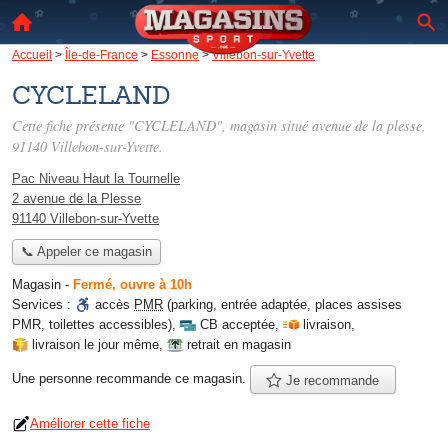
Accueil
>
Île-de-France
>
Essonne
>
Villebon-sur-Yvette
CYCLELAND
Cette fiche présente "CYCLELAND", magasin situé
avenue de la plesse
,
91140 Villebon-sur-Yvette.
Pac Niveau Haut la Tournelle
2 avenue de la Plesse
91140 Villebon-sur-Yvette
📞 Appeler ce magasin
Magasin
-
Fermé, ouvre à 10h
Services :
accès
PMR
(parking, entrée adaptée, places assises
PMR, toilettes accessibles)
,
CB acceptée
,
livraison
,
livraison le jour même
,
retrait en magasin
Une personne
recommande
ce magasin.
Je recommande
Améliorer cette fiche