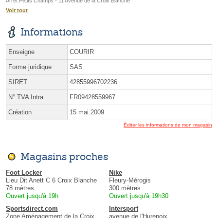
Arrêt Petits Champs - 11 Avenue de la Croix Blanche
Voir tout
Informations
Enseigne
COURIR
Forme juridique
SAS
SIRET
42855996702236
N° TVA Intra.
FR09428559967
Création
15 mai 2009
Éditer les informations de mon magasin
Magasins proches
Foot Locker
Nike
Lieu Dit Anett C 6 Croix Blanche
Fleury-Mérogis
78 mètres
300 mètres
Ouvert jusqu'à 19h
Ouvert jusqu'à 19h30
Sportsdirect.com
Intersport
Zone Aménagement de la Croix
avenue de l'Hurepoix