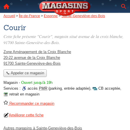
Accueil
>
Île-de-France
>
Essonne
>
Sainte-Geneviève-des-Bois
Courir
Cette fiche présente "Courir", magasin situé
avenue de la croix blanche
,
91700 Sainte-Geneviève-des-Bois.
Zone Aménagement de la Croix Blanche
20-22 avenue de la Croix Blanche
91700 Sainte-Geneviève-des-Bois
📞 Appeler ce magasin
Magasin
-
Ouvert jusqu'à 19h
Services :
accès
PMR
(parking, entrée adaptée)
,
CB acceptée
,
retrait en magasin
Recommander ce magasin
Améliorer cette fiche
Autres magasins à Sainte-Geneviève-des-Bois