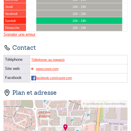
Jeudi
10h - 19h
Vendredi
10h - 19h
Samedi
10h - 19h
Dimanche
10h - 19h
Signaler une erreur
Contact
Téléphone
Téléphoner au magasin
Site web
www.courir.com
Facebook
facebook.com/courir.com
Plan et adresse
© contributeurs OpenStreetMap