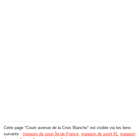
Cette page "Courir avenue de la Croix Blanche" est visible via les liens
suivants :
magasin de sport Île-de-France
,
magasin de sport 91
,
magasin