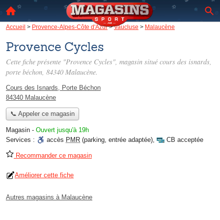
Accueil
>
Provence-Alpes-Côte d'Azur
>
Vaucluse
>
Malaucène
Provence Cycles
Cette fiche présente "Provence Cycles", magasin situé
cours des isnards,
porte béchon
, 84340 Malaucène.
Cours des Isnards, Porte Béchon
84340 Malaucène
📞 Appeler ce magasin
Magasin
-
Ouvert jusqu'à 19h
Services :
accès
PMR
(parking, entrée adaptée)
,
CB acceptée
Recommander ce magasin
Améliorer cette fiche
Autres magasins à Malaucène