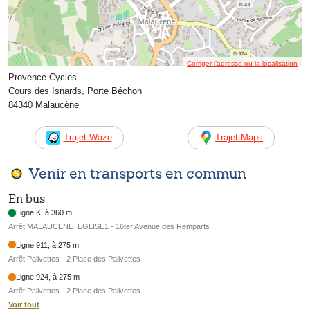
Corriger l’adresse ou la localisation
Provence Cycles
Cours des Isnards, Porte Béchon
84340 Malaucène
Trajet Waze
Trajet Maps
Venir en transports en commun
En bus
Ligne K, à 360 m
Arrêt MALAUCENE_EGLISE1 - 16ter Avenue des Remparts
Ligne 911, à 275 m
Arrêt Palivettes - 2 Place des Palivettes
Ligne 924, à 275 m
Arrêt Palivettes - 2 Place des Palivettes
Voir tout