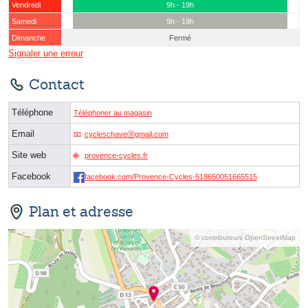
Vendredi
9h - 19h
Samedi
9h - 19h
Dimanche
Fermé
Signaler une erreur
Contact
Téléphone
Téléphoner au magasin
Email
cycleschaveⓐgmail.com
Site web
provence-cycles.fr
Facebook
facebook.com/Provence-Cycles-518650051665515
Plan et adresse
© contributeurs OpenStreetMap