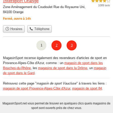
Intersport Orange
4,0 étoiles sur 5
1089 avis
Zone Aménagement du Coudoulet Rue du Royaume Uni,
84100 Orange
Fermé, ouvre à 14h
Horaires
Téléphone
1
2
3
MagasinSport recense également des revendeurs d'articles de sport en
Provence-Alpes-Côte d'Azur, comme : un
magasin de sport dans les
Bouches-du-Rhône
, les
magasins de sport dans la Drôme
, un
magasin
de sport dans le Gard
.
Retrouvez cette page "
magasin de sport Vaucluse
" à travers les liens :
magasin de sport Provence-Alpes-Côte d'Azur
,
magasin de sport 84
.
MagasinSport.net vous permet de trouver en quelques clics quels magasins de
sport sont ouverts près de chez vous.