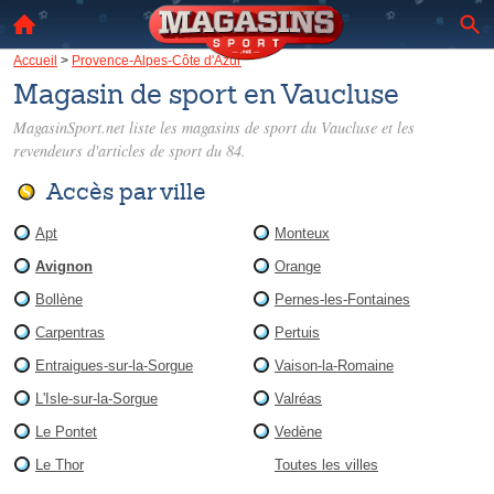
Accueil
>
Provence-Alpes-Côte d'Azur
Magasin de sport en Vaucluse
MagasinSport.net liste les
magasins de sport du Vaucluse
et les
revendeurs d'articles de sport du 84.
Accès par ville
Apt
Monteux
Avignon
Orange
Bollène
Pernes-les-Fontaines
Carpentras
Pertuis
Entraigues-sur-la-Sorgue
Vaison-la-Romaine
L'Isle-sur-la-Sorgue
Valréas
Le Pontet
Vedène
Le Thor
Toutes les villes