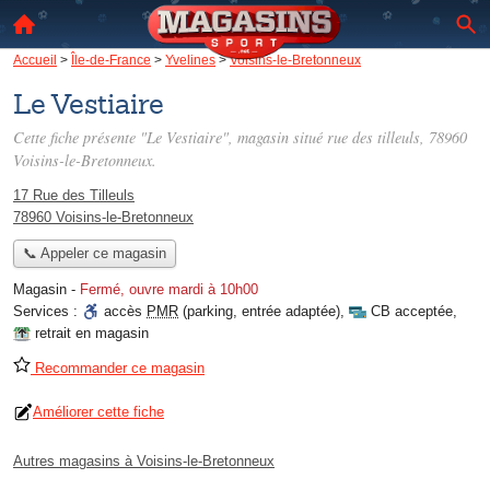
Accueil
>
Île-de-France
>
Yvelines
>
Voisins-le-Bretonneux
Le Vestiaire
Cette fiche présente "Le Vestiaire", magasin situé
rue des tilleuls
, 78960
Voisins-le-Bretonneux.
17 Rue des Tilleuls
78960 Voisins-le-Bretonneux
📞 Appeler ce magasin
Magasin
-
Fermé, ouvre mardi à 10h00
Services :
accès
PMR
(parking, entrée adaptée)
,
CB acceptée
,
retrait en magasin
Recommander ce magasin
Améliorer cette fiche
Autres magasins à Voisins-le-Bretonneux