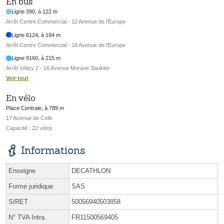
En bus
Ligne 390, à 122 m
Arrêt Centre Commercial - 12 Avenue de l'Europe
Ligne 6124, à 194 m
Arrêt Centre Commercial - 18 Avenue de l'Europe
Ligne 9160, à 215 m
Arrêt Vélizy 2 - 16 Avenue Morane Saulnier
Voir tout
En vélo
Place Centrale, à 789 m
17 Avenue de Celle
Capacité : 22 vélos
Informations
Enseigne
DECATHLON
Forme juridique
SAS
SIRET
50056940503858
N° TVA Intra.
FR11500569405