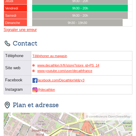
Jeudi
9h30 - 20h
Vendredi
9h30 - 20h
Samedi
9h30 - 20h
Dimanche
9h30 - 19h30
Signaler une erreur
Contact
Téléphone
Téléphoner au magasin
www.decathlon.fr/fr/store?store_id=PS_14
Site web
www.youtube.com/user/decathfrance
Facebook
facebook.com/DecathlonVelizy3
Instagram
@decathlon
Plan et adresse
© contributeurs OpenStreetMap