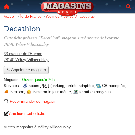
Accueil
>
Île-de-France
>
Yvelines
>
Vélizy-Villacoublay
Decathlon
Cette fiche présente "Decathlon", magasin situé
avenue de l'europe
,
78140 Vélizy-Villacoublay.
33 avenue de l'Europe
78140 Vélizy-Villacoublay
📞 Appeler ce magasin
Magasin
-
Ouvert jusqu'à 20h
Services :
accès
PMR
(parking, entrée adaptée)
,
CB acceptée
,
livraison
,
livraison le jour même
,
retrait en magasin
Recommander ce magasin
Améliorer cette fiche
Autres magasins à Vélizy-Villacoublay