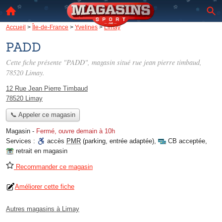
Accueil
>
Île-de-France
>
Yvelines
>
Limay
PADD
Cette fiche présente "PADD", magasin situé
rue jean pierre timbaud
,
78520 Limay.
12 Rue Jean Pierre Timbaud
78520 Limay
📞 Appeler ce magasin
Magasin
-
Fermé, ouvre demain à 10h
Services :
accès
PMR
(parking, entrée adaptée)
,
CB acceptée
,
retrait en magasin
Recommander ce magasin
Améliorer cette fiche
Autres magasins à Limay