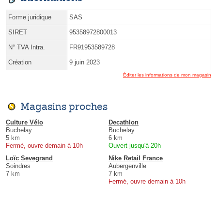
Forme juridique
SAS
SIRET
95358972800013
N° TVA Intra.
FR91953589728
Création
9 juin 2023
Éditer les informations de mon magasin
Magasins proches
Culture Vélo
Decathlon
Buchelay
Buchelay
5 km
6 km
Fermé, ouvre demain à 10h
Ouvert jusqu'à 20h
Loïc Sevegrand
Nike Retail France
Soindres
Aubergenville
7 km
7 km
Fermé, ouvre demain à 10h