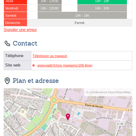
Jeudi
10h - 12h30
14h - 19h
Vendredi
10h - 12h30
14h - 19h
Samedi
10h - 19h
Dimanche
Fermé
Signaler une erreur
Contact
Téléphone
Téléphoner au magasin
Site web
www.padd.fr/nos-magasins/168-limay
Plan et adresse
© contributeurs OpenStreetMap