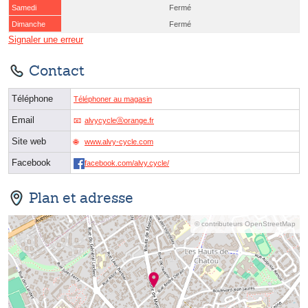
Samedi
Fermé
Dimanche
Fermé
Signaler une erreur
Contact
Téléphone
Téléphoner au magasin
Email
alvycycleⓐorange.fr
Site web
www.alvy-cycle.com
Facebook
facebook.com/alvy.cycle/
Plan et adresse
© contributeurs OpenStreetMap