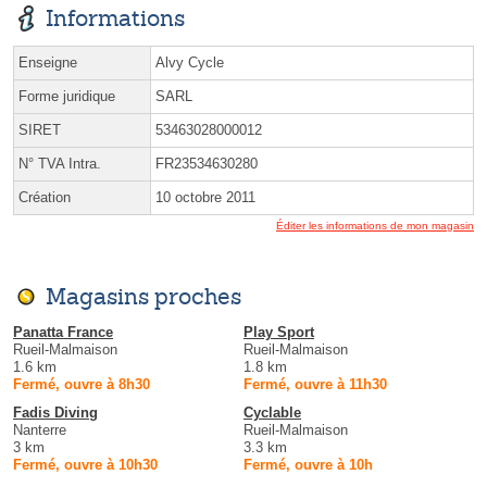
Informations
Enseigne
Alvy Cycle
Forme juridique
SARL
SIRET
53463028000012
N° TVA Intra.
FR23534630280
Création
10 octobre 2011
Éditer les informations de mon magasin
Magasins proches
Panatta France
Play Sport
Rueil-Malmaison
Rueil-Malmaison
1.6 km
1.8 km
Fermé, ouvre à 8h30
Fermé, ouvre à 11h30
Fadis Diving
Cyclable
Nanterre
Rueil-Malmaison
3 km
3.3 km
Fermé, ouvre à 10h30
Fermé, ouvre à 10h