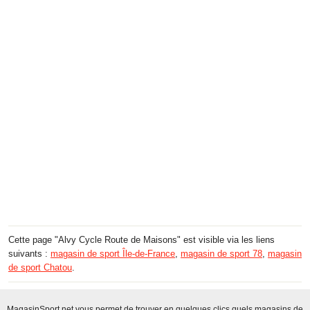
Cette page "Alvy Cycle Route de Maisons" est visible via les liens
suivants :
magasin de sport Île-de-France
,
magasin de sport 78
,
magasin
de sport Chatou
.
MagasinSport.net vous permet de trouver en quelques clics quels magasins de