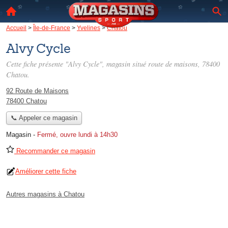
Accueil
>
Île-de-France
>
Yvelines
>
Chatou
Alvy Cycle
Cette fiche présente "Alvy Cycle", magasin situé
route de maisons
, 78400
Chatou.
92 Route de Maisons
78400 Chatou
📞 Appeler ce magasin
Magasin
-
Fermé, ouvre lundi à 14h30
Recommander ce magasin
Améliorer cette fiche
Autres magasins à Chatou