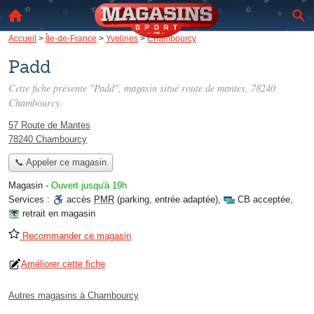
Accueil
>
Île-de-France
>
Yvelines
>
Chambourcy
Padd
Cette fiche présente "Padd", magasin situé
route de mantes
, 78240
Chambourcy.
57 Route de Mantes
78240 Chambourcy
📞 Appeler ce magasin
Magasin
-
Ouvert jusqu'à 19h
Services :
accès
PMR
(parking, entrée adaptée)
,
CB acceptée
,
retrait en magasin
Recommander ce magasin
Améliorer cette fiche
Autres magasins à Chambourcy