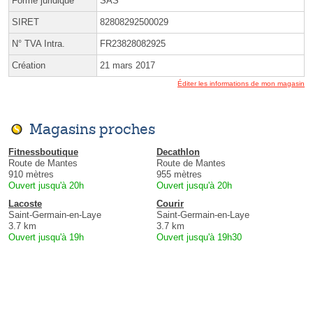
Forme juridique
SAS
SIRET
82808292500029
N° TVA Intra.
FR23828082925
Création
21 mars 2017
Éditer les informations de mon magasin
Magasins proches
Fitnessboutique
Decathlon
Route de Mantes
Route de Mantes
910 mètres
955 mètres
Ouvert jusqu'à 20h
Ouvert jusqu'à 20h
Lacoste
Courir
Saint-Germain-en-Laye
Saint-Germain-en-Laye
3.7 km
3.7 km
Ouvert jusqu'à 19h
Ouvert jusqu'à 19h30