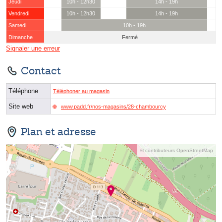
Jeudi
10h - 12h30
14h - 19h
Vendredi
10h - 12h30
14h - 19h
Samedi
10h - 19h
Dimanche
Fermé
Signaler une erreur
Contact
Téléphone
Téléphoner au magasin
Site web
www.padd.fr/nos-magasins/28-chambourcy
Plan et adresse
© contributeurs OpenStreetMap