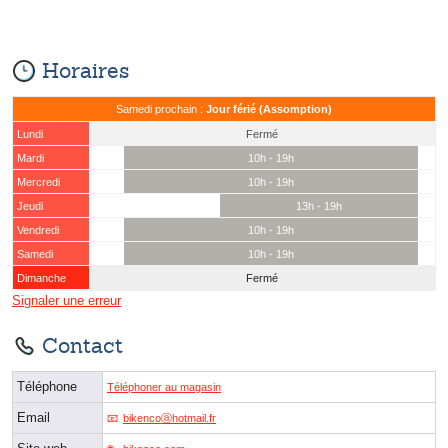
Horaires
Samedi prochain :
Jour férié (Assomption)
Lundi
Fermé
Mardi
10h - 19h
Mercredi
10h - 19h
Jeudi
13h - 19h
Vendredi
10h - 19h
Samedi
10h - 19h
Dimanche
Fermé
Signaler une erreur
Contact
Téléphone
Téléphoner au magasin
Email
bikencoⓐhotmail.fr