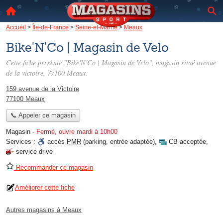
Accueil
>
Île-de-France
>
Seine-et-Marne
>
Meaux
Bike'N'Co | Magasin de Velo
Cette fiche présente "Bike'N'Co | Magasin de Velo", magasin situé
avenue
de la victoire
, 77100 Meaux.
159 avenue de la Victoire
77100 Meaux
📞 Appeler ce magasin
Magasin
-
Fermé, ouvre mardi à 10h00
Services :
accès
PMR
(parking, entrée adaptée)
,
CB acceptée
,
service drive
Recommander ce magasin
Améliorer cette fiche
Autres magasins à Meaux