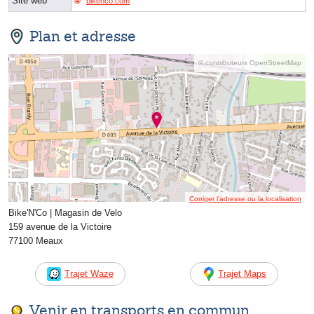
Site web
bikenco.com
Plan et adresse
© contributeurs OpenStreetMap
Corriger l’adresse ou la localisation
Bike'N'Co | Magasin de Velo
159 avenue de la Victoire
77100 Meaux
Trajet Waze
Trajet Maps
Venir en transports en commun