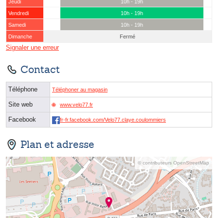
Jeudi
10h - 19h
Vendredi
10h - 19h
Samedi
10h - 19h
Dimanche
Fermé
Signaler une erreur
Contact
Téléphone
Téléphoner au magasin
Site web
www.velo77.fr
Facebook
fr-fr.facebook.com/Velo77.claye.coulommiers
Plan et adresse
© contributeurs OpenStreetMap