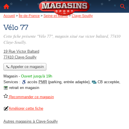
Accueil
>
Île-de-France
>
Seine-et-Marne
>
Claye-Souilly
Vélo 77
Cette fiche présente "Vélo 77", magasin situé
rue victor baltard
, 77410
Claye-Souilly.
19 Rue Victor Baltard
77410 Claye-Souilly
📞 Appeler ce magasin
Magasin
-
Ouvert jusqu'à 19h
Services :
accès
PMR
(parking, entrée adaptée)
,
CB acceptée
,
retrait en magasin
Recommander ce magasin
Améliorer cette fiche
Autres magasins à Claye-Souilly